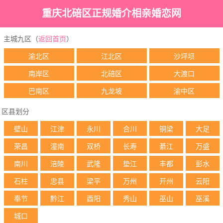
重庆北碚区正规婚介相亲婚恋网
主城九区（
返回首页
）
渝北区
江北区
沙坪坝
南岸区
北碚区
大渡口
巴南区
九龙坡
渝中区
区县划分
壁山
江津
永川
合川
铜梁
大足
荣昌
潼南
双桥
长寿
綦江
万盛
南川
涪陵
武隆
垫江
丰都
彭水
石柱
忠县
梁平
万州
开州
云阳
奉节
黔江
酉阳
秀山
巫山
巫溪
城口