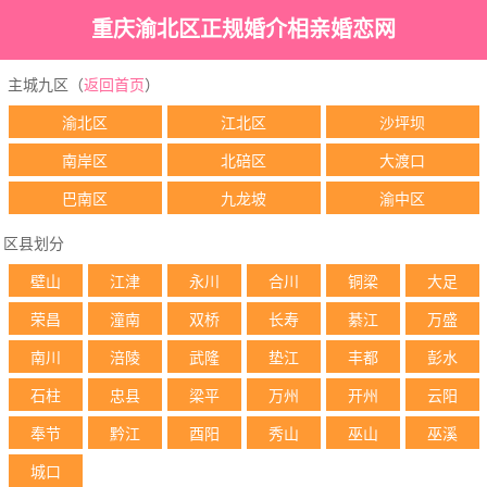
重庆渝北区正规婚介相亲婚恋网
主城九区（
返回首页
）
渝北区
江北区
沙坪坝
南岸区
北碚区
大渡口
巴南区
九龙坡
渝中区
区县划分
壁山
江津
永川
合川
铜梁
大足
荣昌
潼南
双桥
长寿
綦江
万盛
南川
涪陵
武隆
垫江
丰都
彭水
石柱
忠县
梁平
万州
开州
云阳
奉节
黔江
酉阳
秀山
巫山
巫溪
城口