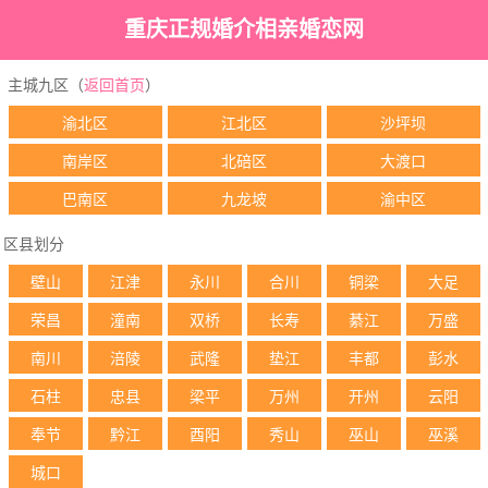
重庆正规婚介相亲婚恋网
主城九区（
返回首页
）
渝北区
江北区
沙坪坝
南岸区
北碚区
大渡口
巴南区
九龙坡
渝中区
区县划分
壁山
江津
永川
合川
铜梁
大足
荣昌
潼南
双桥
长寿
綦江
万盛
南川
涪陵
武隆
垫江
丰都
彭水
石柱
忠县
梁平
万州
开州
云阳
奉节
黔江
酉阳
秀山
巫山
巫溪
城口