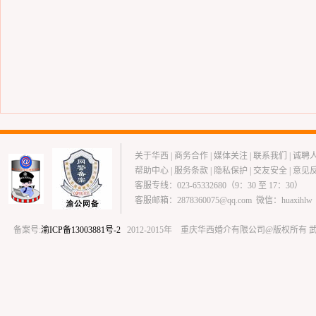
关于华西
|
商务合作
|
媒体关注
|
联系我们
|
诚聘
帮助中心
|
服务条款
|
隐私保护
|
交友安全
|
意见
客服专线：023-65332680（9：30 至 17：30）
客服邮箱：2878360075@qq.com 微信：huaxihlw
备案号:
渝ICP备13003881号-2
2012-2015年 重庆华西婚介有限公司@版权所有