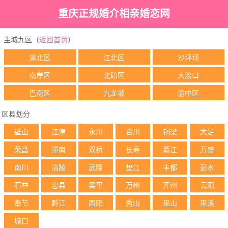
重庆正规婚介相亲婚恋网
主城九区（
返回首页
）
渝北区
江北区
沙坪坝
南岸区
北碚区
大渡口
巴南区
九龙坡
渝中区
区县划分
壁山
江津
永川
合川
铜梁
大足
荣昌
潼南
双桥
长寿
綦江
万盛
南川
涪陵
武隆
垫江
丰都
彭水
石柱
忠县
梁平
万州
开州
云阳
奉节
黔江
酉阳
秀山
巫山
巫溪
城口