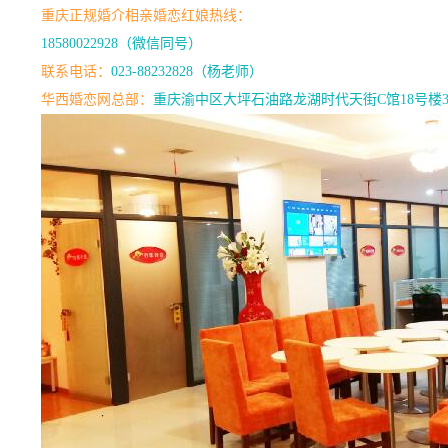
重庆正规婚介相亲婚恋红娘热线：
18580022928（微信同号）
联系电话：
023-88232828（杨老师）
华西婚恋网总部：
重庆渝中区大坪石油路龙湖时代天街C馆18号楼3