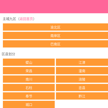
主城九区（
返回首页
）
渝北区
南岸区
巴南区
区县划分
壁山
江津
荣昌
潼南
南川
涪陵
石柱
忠县
奉节
黔江
城口