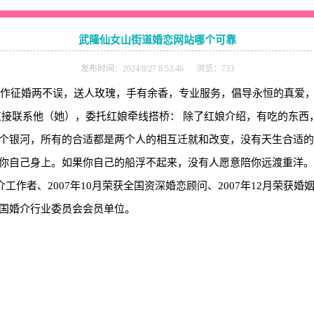
武隆仙女山街道婚恋网站哪个可靠
发布时间：2024/8/27 8:53:46 浏览：733
，工作征婚两不误，送人玫瑰，手有余香，专业服务，倡导永恒的真爱
直接联系他（她），委托红娘牵线搭桥： 除了红娘介绍，有吃的东西
个银河，所有的合适都是两个人的相互迁就和改变，没有天生合适的
你自己身上。如果你自己的船浮不起来，没有人愿意陪你远渡重洋。
工作者、2007年10月荣获全国资深婚恋顾问、2007年12月荣获婚
国婚介行业委员会会员单位。