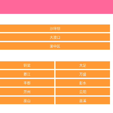
沙坪坝
大渡口
渝中区
铜梁
大足
綦江
万盛
丰都
彭水
开州
云阳
巫山
巫溪