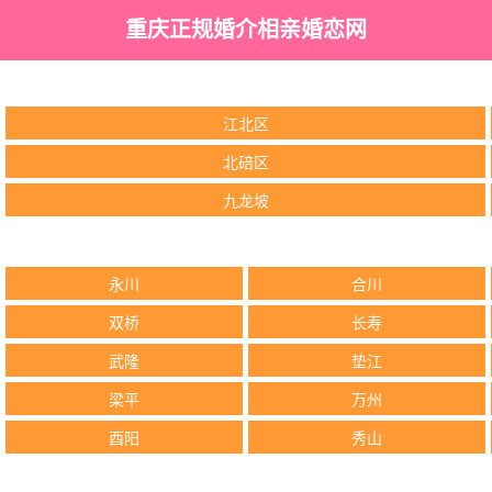
重庆正规婚介相亲婚恋网
江北区
北碚区
九龙坡
永川
合川
双桥
长寿
武隆
垫江
梁平
万州
酉阳
秀山