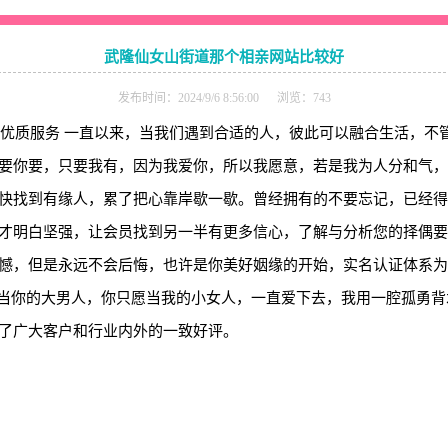
武隆仙女山街道那个相亲网站比较好
发布时间：2024/9/6 8:56:00 浏览：743
供优质服务 一直以来，当我们遇到合适的人，彼此可以融合生活，
要你要，只要我有，因为我爱你，所以我愿意，若是我为人分和气，
快找到有缘人，累了把心靠岸歇一歇。曾经拥有的不要忘记，已经得
才明白坚强，让会员找到另一半有更多信心，了解与分析您的择偶要
憾，但是永远不会后悔，也许是你美好姻缘的开始，实名认证体系为
只想当你的大男人，你只愿当我的小女人，一直爱下去，我用一腔孤勇
了广大客户和行业内外的一致好评。