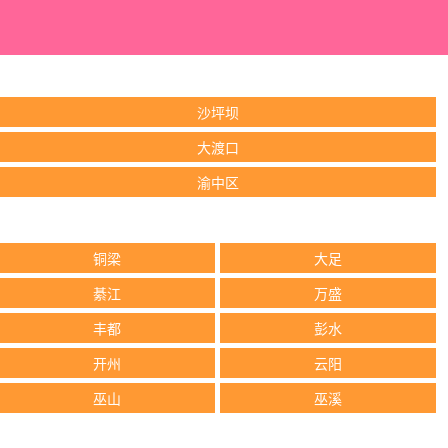
沙坪坝
大渡口
渝中区
铜梁
大足
綦江
万盛
丰都
彭水
开州
云阳
巫山
巫溪