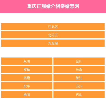
重庆正规婚介相亲婚恋网
江北区
北碚区
九龙坡
永川
合川
双桥
长寿
武隆
垫江
梁平
万州
酉阳
秀山