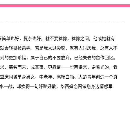
不管简单也好，复杂也好，就不要犹豫，犹豫之间，他或她就有
就会轻易被愚弄。若是我太过尖锐，就有人讨厌我。总有人不
到的更加珍惜，属于自己的不要放弃，已经失去的留作回忆。
求，慕名而来，成喜事，更靠谱——华西婚恋，逆着光的，看
重庆同城单身男女、中老年、高端白领、大龄青年创造一个真
背水一战，却换得一句好聚好散，华西婚恋网做您身边情感军