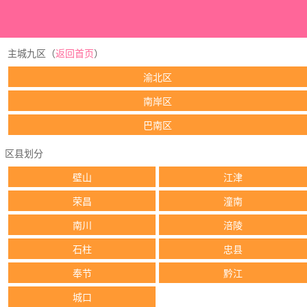
主城九区（
返回首页
）
渝北区
南岸区
巴南区
区县划分
壁山
江津
荣昌
潼南
南川
涪陵
石柱
忠县
奉节
黔江
城口