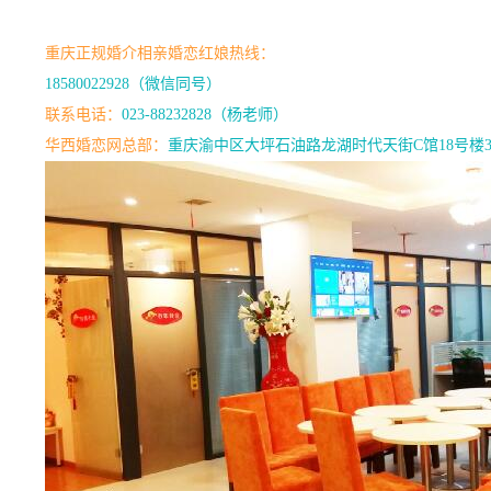
重庆正规婚介相亲婚恋红娘热线：
18580022928（微信同号）
联系电话：
023-88232828（杨老师）
华西婚恋网总部：
重庆渝中区大坪石油路龙湖时代天街C馆18号楼3