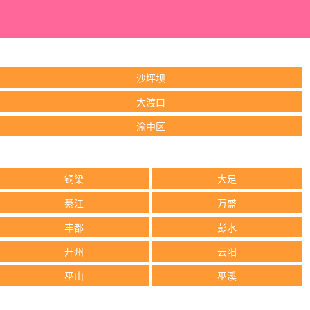
沙坪坝
大渡口
渝中区
铜梁
大足
綦江
万盛
丰都
彭水
开州
云阳
巫山
巫溪