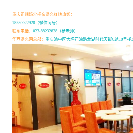
重庆正规婚介相亲婚恋红娘热线：
18580022928（微信同号）
联系电话：
023-88232828（杨老师）
华西婚恋网总部：
重庆渝中区大坪石油路龙湖时代天街C馆18号楼3