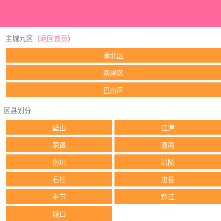
主城九区（
返回首页
）
渝北区
南岸区
巴南区
区县划分
壁山
江津
荣昌
潼南
南川
涪陵
石柱
忠县
奉节
黔江
城口