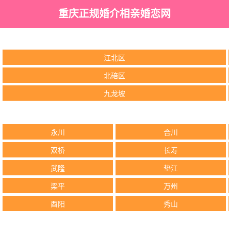
重庆正规婚介相亲婚恋网
江北区
北碚区
九龙坡
永川
合川
双桥
长寿
武隆
垫江
梁平
万州
酉阳
秀山