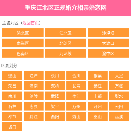
重庆江北区正规婚介相亲婚恋网
主城九区（
返回首页
）
渝北区
江北区
沙坪坝
南岸区
北碚区
大渡口
巴南区
九龙坡
渝中区
区县划分
壁山
江津
永川
合川
铜梁
大足
荣昌
潼南
双桥
长寿
綦江
万盛
南川
涪陵
武隆
垫江
丰都
彭水
石柱
忠县
梁平
万州
开州
云阳
奉节
黔江
酉阳
秀山
巫山
巫溪
城口