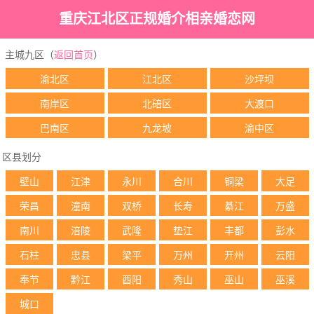
重庆江北区正规婚介相亲婚恋网
主城九区（
返回首页
）
渝北区
江北区
沙坪坝
南岸区
北碚区
大渡口
巴南区
九龙坡
渝中区
区县划分
壁山
江津
永川
合川
铜梁
大足
荣昌
潼南
双桥
长寿
綦江
万盛
南川
涪陵
武隆
垫江
丰都
彭水
石柱
忠县
梁平
万州
开州
云阳
奉节
黔江
酉阳
秀山
巫山
巫溪
城口