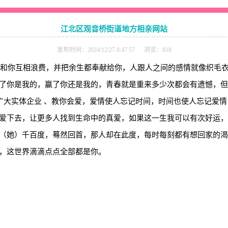
江北区观音桥街道地方相亲网站
发布时间：2024/12/27 8:47:57 浏览：818
，想和你互相浪费，并把余生都奉献给你，人跟人之间的感情就像织毛
了你是我的，赢了你还是我的，青春就是重来多少次都会有遗憾，但
为广大实体企业 、教你会爱，爱情使人忘记时间，时间也使人忘记爱
爱下去，让更多人找到生命中的真爱，如果这一生我可以有次好运，
（她）千百度，蓦然回首，那人却在此度，每时每刻都有想回家的渴
，这世界滴滴点点全部都是你。