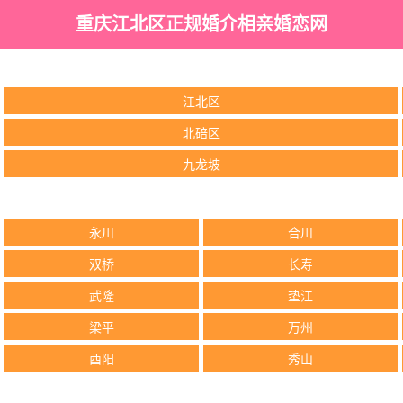
重庆江北区正规婚介相亲婚恋网
江北区
北碚区
九龙坡
永川
合川
双桥
长寿
武隆
垫江
梁平
万州
酉阳
秀山