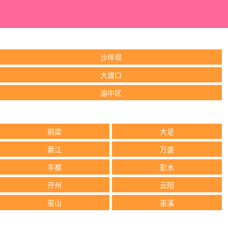
沙坪坝
大渡口
渝中区
铜梁
大足
綦江
万盛
丰都
彭水
开州
云阳
巫山
巫溪