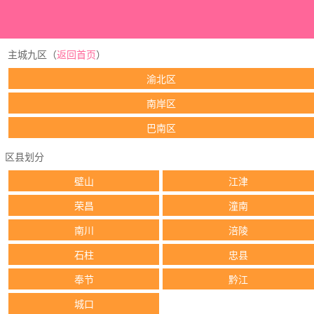
主城九区（
返回首页
）
渝北区
南岸区
巴南区
区县划分
壁山
江津
荣昌
潼南
南川
涪陵
石柱
忠县
奉节
黔江
城口