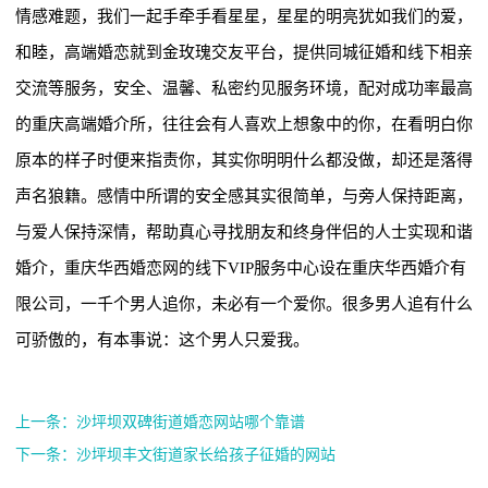
情感难题，我们一起手牵手看星星，星星的明亮犹如我们的爱，
和睦，高端婚恋就到金玫瑰交友平台，提供同城征婚和线下相亲
交流等服务，安全、温馨、私密约见服务环境，配对成功率最高
的重庆高端婚介所，往往会有人喜欢上想象中的你，在看明白你
原本的样子时便来指责你，其实你明明什么都没做，却还是落得
声名狼籍。感情中所谓的安全感其实很简单，与旁人保持距离，
与爱人保持深情，帮助真心寻找朋友和终身伴侣的人士实现和谐
婚介，重庆华西婚恋网的线下VIP服务中心设在重庆华西婚介有
限公司，一千个男人追你，未必有一个爱你。很多男人追有什么
可骄傲的，有本事说：这个男人只爱我。
上一条：沙坪坝双碑街道婚恋网站哪个靠谱
下一条：沙坪坝丰文街道家长给孩子征婚的网站