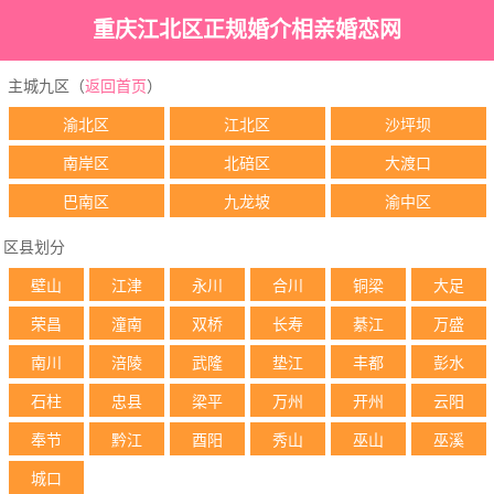
重庆江北区正规婚介相亲婚恋网
主城九区（
返回首页
）
渝北区
江北区
沙坪坝
南岸区
北碚区
大渡口
巴南区
九龙坡
渝中区
区县划分
壁山
江津
永川
合川
铜梁
大足
荣昌
潼南
双桥
长寿
綦江
万盛
南川
涪陵
武隆
垫江
丰都
彭水
石柱
忠县
梁平
万州
开州
云阳
奉节
黔江
酉阳
秀山
巫山
巫溪
城口