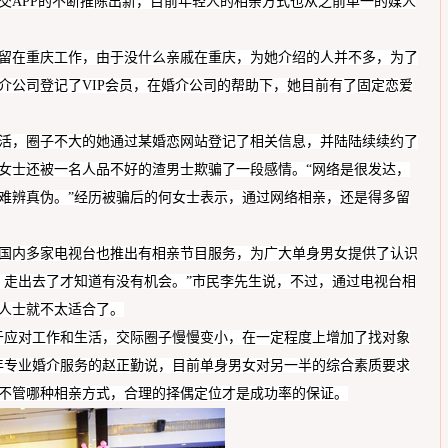
交
APP的不断推陈出新，目前年轻人的相亲方式也从之前单一的媒人
留在重庆
工作，由于没什么亲戚在
重庆
，为她介绍的人并不多，为了
介公司
登记了
VIP会员
，在婚介
公司
的帮助下，她
目前有了固定恋爱
活，圈子不大的她通过
某
婚恋网站登记了相关信息，并陆陆续续约了
女士
还被一名
人品不好的渣
男士
欺骗了
一段感情。
“网络是很发达，
难辨真伪。
”经历被骗后的
何女士
表示，通过网络相亲，还是得多留
国内多家电视台也
推出
有相亲节目
服务，为
广大单身男女提供了认识
，走出去了才知道有没有机会。
”市民
李
先生
说，不过，
通过
电视台
相
人士就不太适合了。
于应对工作和生活，交际圈子慢慢变小，在一定程度上增加了找对象
年专业婚介服务的
赵正勤
说，目前
单身男女
对另一半的综合素质要求
不管哪种相亲方式，合理的择偶定位才是成功率的保证
。