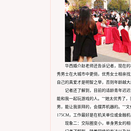
华西婚介赵老师还告诉记者，现在的
秀男士在大城市中更俏，优秀女士相亲找
自己的真爱才是明智之举，否则年龄越大
记者
还
了解到，目前的适龄青年迟迟
能和我一起玩游戏的人。”“她太
优秀
了，
男，能让我崇拜的，会摆弄机器的。
”“
175CM，
工作最好是在机关单位或金融机
现象二：
交际圈变小，
单身男女
的相