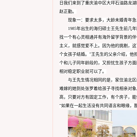
日我们来到了重庆渝中区大坪石油路龙湖时
赵正勤。
现象一：
要求太多，大龄未婚青年急
198
5
年出生的
海归硕士王
先生前几年
找一个
有心灵相通并有海外留学背景的
伴
主义，
就感觉爱不上。因为他的挑剔，这
个女孩子
结婚
。
”
王
先生的
父
亲介绍，
他
个和儿子同年龄段的，又担忧生孩子方面
相对稳定职业
就可以了。
与
王
先生情况相同的是，家住
渝北
区
难嫁的她到处张罗着给孩子寻找相亲对象
高，只要对方有固定工作，有个房子，能
“如果在一起生活没有共同
语言
和
眼缘
，