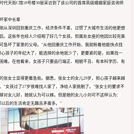
代天街C馆18号楼30层采访到了该公司的首席高级婚姻家庭咨询师
坏家中长辈
刚从
深圳
回到
重庆
工作，经济条件不差，过惯了大城市生活的他更想
侣。这些年也经人介绍相了好几
个女孩
，但
属处女座
的他
因比较完美
可急坏了家里的
父母
。
“从他回
重庆
工作开始，我就盼着他能快点找
担心孩子的年纪大了，能选择的余地就少了，更要紧的是，如果找一
困难。在
他
看来，女孩子只要品行端正、相貌不丑、
有本科学历
、
有
的
张
女士
显得
更着急些。据悉，
张
女士的女儿
29岁，担心孩子越来越
。“女孩过了2
7
岁很难找人家了，净给人家挑剔了。
”
张
女士的要求不
够对女儿好，她就认为可以嫁。但是她的女儿小
刘
可不这样认为：
那以后的生活肯定无趣且矛盾多。
”