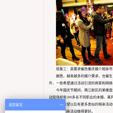
现象三：
高需求催热
重庆
婚介
相亲
市
据悉，越来越多的婚介需求，也催生
外，一些希望通过活动引流的商家和网络
今年
国庆节期间
，
两江
新区的某楼盘
动现场却有200多名不同职业的未婚、
单身青年希望以后有更多类似的相亲活动
请您留言
的形式把相亲活动做得更好。