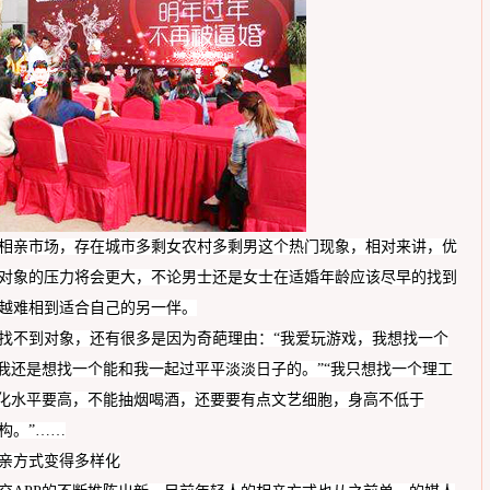
相亲市场，存在城市多剩女农村多剩男这个热门现象，相对来讲，优
对象的压力将会更大，不论男士还是女士在适婚年龄应该尽早的找到
越难相到适合自己的另一伴。
找不到对象，还有很多是因为奇葩理由：
“我爱玩游戏，我想找一个
我还是想找一个能和我一起过平平淡淡日子的。
”“我只想找一个
理工
文化水平要高，不能抽烟喝酒，
还要
要有
点
文艺细胞，
身高不低于
构。
”……
亲方式变得多样化