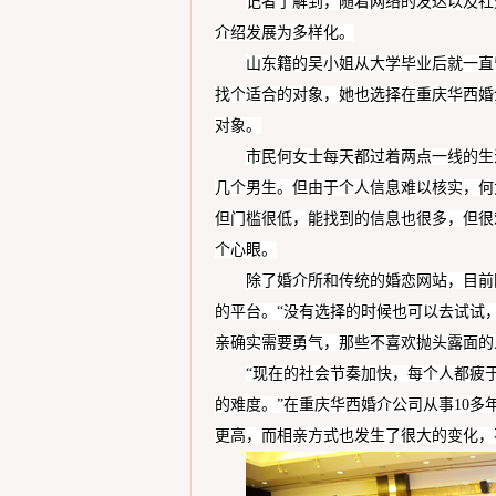
记者了解到，随着网络的发达以及社
介绍发展为多样化。
山东
籍的
吴
小姐从大学毕业后就一直
找个
适合的
对象，她
也选择在重庆华西婚
对象
。
市民
何女士
每天都过着两点一线的生
几个男生。但由于个人信息难以核实，
何
但门槛很低，
能找到
的
信息也很多，但很
个心眼。
除了婚介所和传统的婚恋网站，目前
的平台
。
“没有选择的时候也
可以
去
试试
亲
确实需要勇气
，
那些不喜欢抛头露面的
“现在的社会节奏加快，每个人都疲
的难度。”
在重庆华西婚介公司
从事
10
多
更高，而相亲方式也发生了很大的变化
，