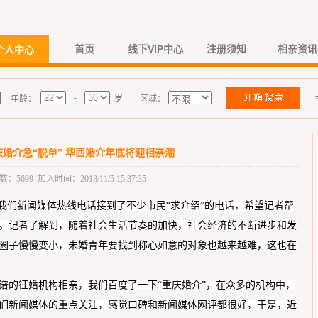
首页
线下VIP中心
注册须知
相亲资讯
个人中心
-
年龄：
岁
区域：
婚介急“脱单” 华西婚介年底将迎相亲潮
5699 加入时间：2018/11/5 15:37:35
，我们新闻媒体
热线电话接到了不少市民
“求介绍”的电话，希望记者帮
。记者了解到，随着社会生活节奏的加快，
社会经济的不断进步和发
圈子慢慢变小，未婚青年要找到称心如意的对象也越来越难，这也在
谱的征婚机构相亲，我们百度了一下
“重庆婚介”，在众多的机构中，
们新闻媒体的重点关注，感觉口碑和新闻媒体网评都很好，于是，近