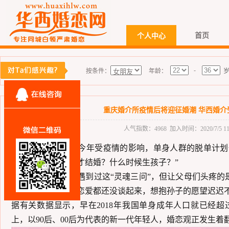
首页
个人中心
-
按条件：
年龄：
重庆婚介所疫情后将迎征婚潮 华西婚介
人气指数：4968 加入时间：2020/7/5 11:
2020年已经过半，今年受疫情的影响，单身人群的脱单计
到底想拖到多少岁才
结婚？什么时候生孩子？
”
不少单身男女都曾遇到过这
“灵魂三问”，但让父母们头疼
婚时间表，甚至连恋爱
都还没谈起来，想抱孙子的愿望迟迟
据有关
数据显示，早在
2018年我国单身成年人口就已经
上，以90后、00后为代表的新一代年轻人，婚恋观正发生着