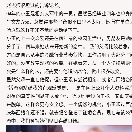
赵老师很坦诚的告诉记者。
9
4
年的
小王
是
相亲
大军中的一员，虽然已经毕业
四
年也单身
生交友
App
，总觉得那些平台似乎口碑不太好，她所在单位
所以就这样不知不觉的被动剩下了。
小王
的上一次恋爱还是在
四
年前的校园生活中，男朋友是她
分手了
，
四
年来她从未开始新的恋情。
“
我的父母
比较着急
方面是自己从事的
金融
行业节奏很快，工作占用了大部分时
好
的
，没有改变现状的欲望。在她看来，从一个人切换到两
会是什么样的人，还需要与他适应磨合，做出很多改变。
虽然父母一直在催促，但
小王
没有尝试相亲，或者使用婚恋
“婚恋
网站
给我的直观感觉是，
一是在网上公开个人资料照
对象的真实性问题不太放心
”
，所以
她更倾向于
找一家重庆
来脱单
，这样会更有安全感。
一个偶然的机会，小王通过百
庆华西婚介还不错，就去报名登记了征婚会员，现在与该公
恋中，我们预祝她们早日喜结良缘。