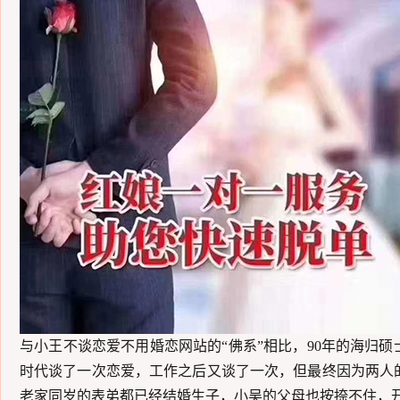
与
小王
不谈恋爱不用婚恋网站的
“佛系”相比，9
0
年的
海归硕
时代谈了一次恋爱，工作之后又谈了一次，但最终因为两人
老家同岁的
表弟都
已经结婚生子，
小吴
的父母也按捺不住，