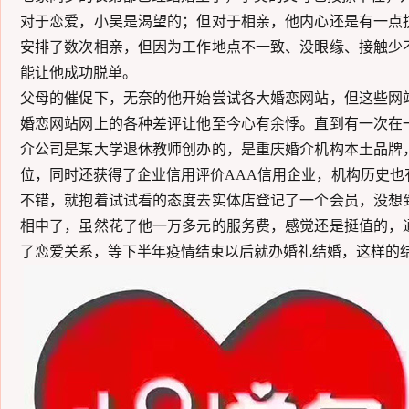
对于恋爱，
小吴
是渴望的；但对于相亲，他内心
还是有一点
安排了数次相亲，但因为工作地点不一致、
没眼缘
、
接触少
能
让他成功脱单。
父母的催促下，无奈的他开始尝试
各大
婚恋网站，但这些网
婚恋网站网上的各种差评让他至今心有余悸。直到有一次在
介公司是某大学退休教师创办的，是重庆婚介机构本土品牌
位，同时还获得了企业信用评价
AAA信用企业，机构历史
不错，就抱着试试看的态度去实体店登记了一个会员，没想
相中了，虽然花了他一万多元的服务费，感觉还是挺值的，
了恋爱关系，等下半年疫情结束以后就办婚礼结婚，这样的