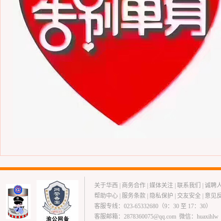
关于华西
|
商务合作
|
媒体关注
|
联系我们
|
诚聘
帮助中心
|
服务条款
|
隐私保护
|
交友安全
|
意见
客服专线：023-65332680（9：30 至 17：30）
客服邮箱：2878360075@qq.com 微信：huaxihlw