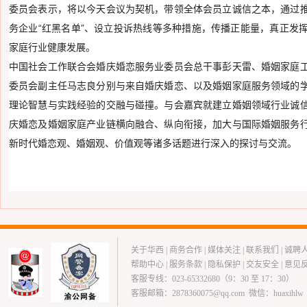
委员会表示，将以今天会议为契机，带领全体会员立诚信之本，通过
务企业“红黑名单”、设立投诉热线等多种措施，传播正能量，真正发
家庭行业健康发展。
中国社会工作联合会婚庆婚恋服务业委员会总干事彭天雷、婚姻家庭
委员会副主任马志良分别与来自婚庆婚恋、以及婚姻家庭服务领域的
理论智慧与实践经验的交融与碰撞。与会嘉宾就建立婚姻领域行业诚
庆婚恋及婚姻家庭产业链横向融合、纵向衔接，加大与国际婚姻服务
新时代婚恋观、婚姻观、价值观等诸多话题进行深入的探讨与交流。
关于华西
|
商务合作
|
媒体关注
|
联系我们
|
诚聘
帮助中心
|
服务条款
|
隐私保护
|
交友安全
|
意见
客服专线：023-65332680（9：30 至 17：30）
客服邮箱：2878360075@qq.com 微信：huaxihlw