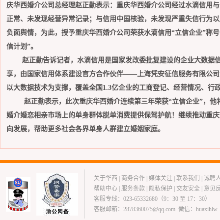
庆华西婚介公司总经理赵正勤表示：
重庆华西婚介公司经过水滴信用与
正常、未发现经营异常记录；与信用中国核验，未发现严重失信行为以
负面舆情，为此，授予重庆华西婚介公司荣获水滴信用
“
立信企业
”
称号
信计划
”
。
赵正勤告诉记者，
水滴信用是国家发改委批复建设的企业大数据
享，由国家信用体系建设官方合作伙伴——上海凭安征信服务有限公司
以大数据技术为支撑，覆盖全国1.3亿企业的工商登记、经营情况、行
赵正勤表示，此次重庆华西婚介连续第三年荣获“立信企业”，他
婚介婚恋相亲市场上的单身群体脱单消费提供保驾护航！
继续推动重庆
向发展，帮助更多社会各界单身人群建立婚姻家庭。
关于华西
|
商务合作
|
媒体关注
|
联系我们
|
诚聘
帮助中心
|
服务条款
|
隐私保护
|
交友安全
|
意见
客服专线：023-65332680（9：30 至 17：30）
客服邮箱：2878360075@qq.com 微信：huaxihlw