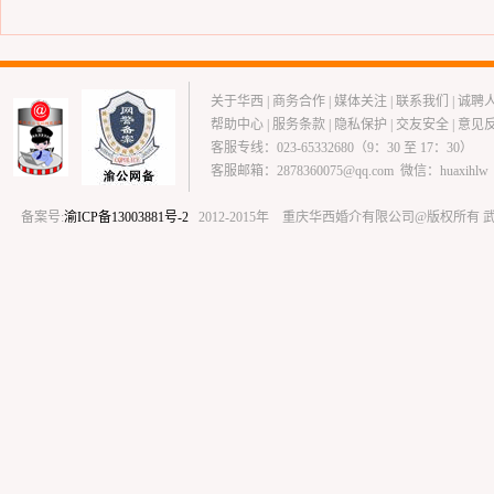
关于华西
|
商务合作
|
媒体关注
|
联系我们
|
诚聘
帮助中心
|
服务条款
|
隐私保护
|
交友安全
|
意见
客服专线：023-65332680（9：30 至 17：30）
客服邮箱：2878360075@qq.com 微信：huaxihlw
备案号:
渝ICP备13003881号-2
2012-2015年 重庆华西婚介有限公司@版权所有