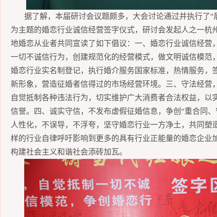
据了解，本届研讨会
议题
颇
多
，
大会讨论通过并执行了
为主题的婚恋行业诚信经营签字仪式，研讨会发起人之一杭
地婚恋从业者共同宣读了如下倡议：一
、
婚恋行业诚信经营
一切不诚信行为，创建规范化的经营模式，做文明诚信模范
婚恋行业实名制登记，执行婚介服务国家标准，热情服务，
新形象，营造征婚者信得过的市场经营环境。三
、
守法经营
自觉抵制各种违法行为，切实维护广大消费者合法权益，以
信誉。四
、
诚实守信，不发布虚假征婚信息，争创
“重合同
、
人性化，不误导，不浮夸，坚守婚恋行业一方净土，共同塑
样的行业自律呼吁影响到更多的具有行业正能量的婚恋企业
构建社会主义和谐社会添砖加瓦。