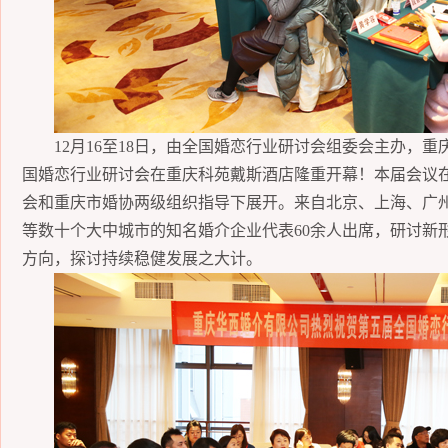
12
月
1
6
至
18
日，由全国
婚恋行业研讨会
组委会主办，重
国
婚恋行业研讨会
在重庆科苑
戴斯
酒店
隆重开幕！本届会议
会和重庆市婚协两级组织指导下展开。
来自北京、上海、广
等数十个大中城市的知名婚介企业代表
60
余人
出席，
研讨新
方向，探讨
持续稳健发展
之
大计。